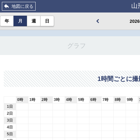
山
地図に戻る
年
月
週
日
20
グラフ
1時間ごとに撮
0時
1時
2時
3時
4時
5時
6時
7時
8時
9時
1日
2日
3日
4日
5日