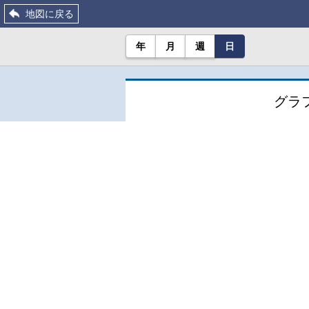
地図に戻る
年
月
週
日
グラ