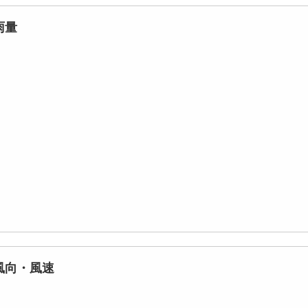
雨量
風向・風速